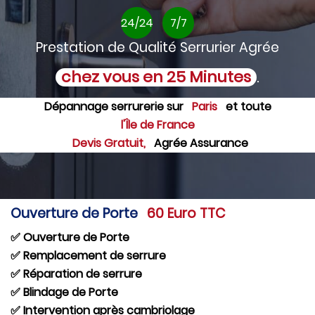
24/24
7/7
Prestation de Qualité Serrurier Agrée
chez vous en 25 Minutes
.
Dépannage serrurerie sur
Paris
et toute
l'Île de France
Devis Gratuit,
Agrée Assurance
Ouverture de Porte
60 Euro TTC
✅ Ouverture de Porte
✅ Remplacement de serrure
✅ Réparation de serrure
✅ Blindage de Porte
✅ Intervention après cambriolage